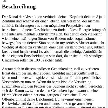
Beschreibung
Der Kanal der Abstraktion verbindet deinen Kopf mit deinem Ajna-
Zentrum und schenkt dir einen lebendigen Verstand, der niemals
aufhört, Erfahrungen aus allen möglichen Perspektiven zu
betrachten und neue Geschichten zu finden. Diese Energie bringt oft
eine intensive mentale Aktivität mit sich, bei der du dich vielleicht
wie in einem ständigen Strom von Bildern oder sogar Träumen
bewegst, bis ein tieferer Sinn oder ein mysteriöses Muster auftaucht.
Wichtig ist dabei zu verstehen, dass dein Verstand zwar unglaublich
kreativ und inspirierend ist, aber niemals die alleinige Autorität für
deine eigenen Entscheidungen sein darf, da er sich durch ständiges
Umdenken selten zu 100 % sicher fühlt.
Anstatt dich in diesem endlosen Gedankenkarussell zu verlieren,
lernst du am besten, deine Ideen geduldig mit der Außenwelt zu
teilen und andere zu inspirieren, statt sie nur für dein persönliches
Verständnis zu nutzen. Wenn du bereit bist, die Verwirrung
auszuhalten und den Prozess des Suchens nicht zu eilen, verdichtet
sich der Raum zwischen deinen Gedanken irgendwann zu einer
klaren Vision oder einer einzigartigen Geschichte. Diese
Offenbarung ist deine Belohnung: Du gewinnst einen neuen
Blickwinkel auf das Leben und kannst diesen gesammelten
Reichtum an Einsichten mit dem Kollektiv teilen, während du lernst,