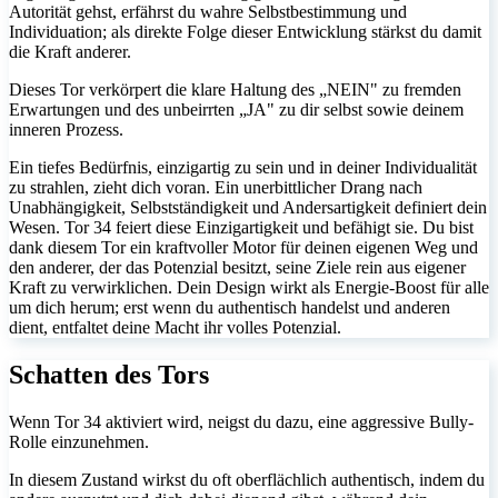
Autorität gehst, erfährst du wahre Selbstbestimmung und
Individuation; als direkte Folge dieser Entwicklung stärkst du damit
die Kraft anderer.
Dieses Tor verkörpert die klare Haltung des „NEIN" zu fremden
Erwartungen und des unbeirrten „JA" zu dir selbst sowie deinem
inneren Prozess.
Ein tiefes Bedürfnis, einzigartig zu sein und in deiner Individualität
zu strahlen, zieht dich voran. Ein unerbittlicher Drang nach
Unabhängigkeit, Selbstständigkeit und Andersartigkeit definiert dein
Wesen. Tor 34 feiert diese Einzigartigkeit und befähigt sie. Du bist
dank diesem Tor ein kraftvoller Motor für deinen eigenen Weg und
den anderer, der das Potenzial besitzt, seine Ziele rein aus eigener
Kraft zu verwirklichen. Dein Design wirkt als Energie-Boost für alle
um dich herum; erst wenn du authentisch handelst und anderen
dient, entfaltet deine Macht ihr volles Potenzial.
Schatten des Tors
Wenn Tor 34 aktiviert wird, neigst du dazu, eine aggressive Bully-
Rolle einzunehmen.
In diesem Zustand wirkst du oft oberflächlich authentisch, indem du