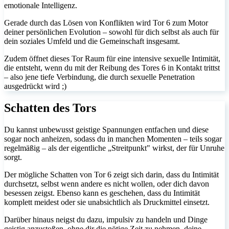
emotionale Intelligenz.
Gerade durch das Lösen von Konflikten wird Tor 6 zum Motor
deiner persönlichen Evolution – sowohl für dich selbst als auch für
dein soziales Umfeld und die Gemeinschaft insgesamt.
Zudem öffnet dieses Tor Raum für eine intensive sexuelle Intimität,
die entsteht, wenn du mit der Reibung des Tores 6 in Kontakt trittst
– also jene tiefe Verbindung, die durch sexuelle Penetration
ausgedrückt wird ;)
Schatten des Tors
Du kannst unbewusst geistige Spannungen entfachen und diese
sogar noch anheizen, sodass du in manchen Momenten – teils sogar
regelmäßig – als der eigentliche „Streitpunkt" wirkst, der für Unruhe
sorgt.
Der mögliche Schatten von Tor 6 zeigt sich darin, dass du Intimität
durchsetzt, selbst wenn andere es nicht wollen, oder dich davon
besessen zeigst. Ebenso kann es geschehen, dass du Intimität
komplett meidest oder sie unabsichtlich als Druckmittel einsetzt.
Darüber hinaus neigst du dazu, impulsiv zu handeln und Dinge
geistig anzustoßen, ohne dir die nötige Zeit zu nehmen, deine