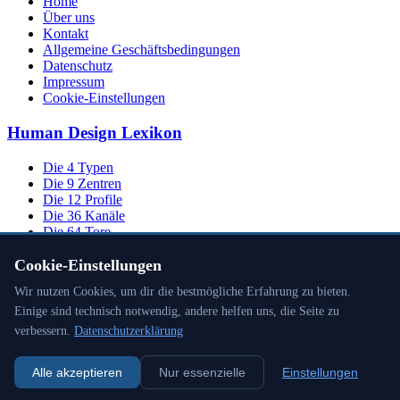
Home
Über uns
Kontakt
Allgemeine Geschäftsbedingungen
Datenschutz
Impressum
Cookie-Einstellungen
Human Design Lexikon
Die 4 Typen
Die 9 Zentren
Die 12 Profile
Die 36 Kanäle
Die 64 Tore
Cookie-Einstellungen
Wir nutzen Cookies, um dir die bestmögliche Erfahrung zu bieten.
Innere Autorität
Einige sind technisch notwendig, andere helfen uns, die Seite zu
Die Planeten
verbessern.
Datenschutzerklärung
Inkarnationskreuz-Tore
Übersicht der Fachbegriffe
Alle akzeptieren
Nur essenzielle
Einstellungen
© 2026 | XANION - Human Design Netzwerk | developed by
11x11.net