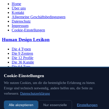
Home
Über uns
Kontakt
Allgemeine Geschäftsbedingungen
Datenschutz
Impressum
Cookie-Einstellungen
Human Design Lexikon
Die 4 Typen
Die 9 Zentren
Die 12 Profile
Die 36 Kanäle
Die 64 Tore
Cookie-Einstellungen
Wir nutzen Cookies, um dir die bestmögliche Erfahrung zu bieten.
Innere Autorität
Einige sind technisch notwendig, andere helfen uns, die Seite zu
Die Planeten
verbessern.
Datenschutzerklärung
Inkarnationskreuz-Tore
Übersicht der Fachbegriffe
Alle akzeptieren
Nur essenzielle
Einstellungen
© 2026 | XANION - Human Design Netzwerk | developed by