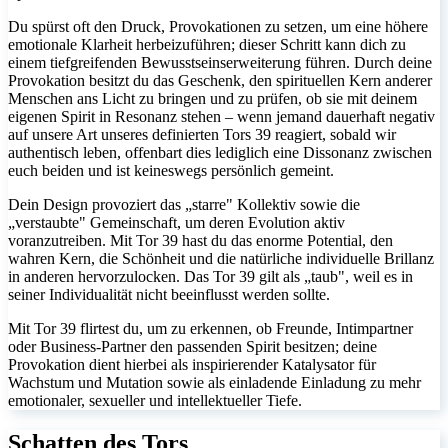
Du spürst oft den Druck, Provokationen zu setzen, um eine höhere
emotionale Klarheit herbeizuführen; dieser Schritt kann dich zu
einem tiefgreifenden Bewusstseinserweiterung führen. Durch deine
Provokation besitzt du das Geschenk, den spirituellen Kern anderer
Menschen ans Licht zu bringen und zu prüfen, ob sie mit deinem
eigenen Spirit in Resonanz stehen – wenn jemand dauerhaft negativ
auf unsere Art unseres definierten Tors 39 reagiert, sobald wir
authentisch leben, offenbart dies lediglich eine Dissonanz zwischen
euch beiden und ist keineswegs persönlich gemeint.
Dein Design provoziert das „starre" Kollektiv sowie die
„verstaubte" Gemeinschaft, um deren Evolution aktiv
voranzutreiben. Mit Tor 39 hast du das enorme Potential, den
wahren Kern, die Schönheit und die natürliche individuelle Brillanz
in anderen hervorzulocken. Das Tor 39 gilt als „taub", weil es in
seiner Individualität nicht beeinflusst werden sollte.
Mit Tor 39 flirtest du, um zu erkennen, ob Freunde, Intimpartner
oder Business-Partner den passenden Spirit besitzen; deine
Provokation dient hierbei als inspirierender Katalysator für
Wachstum und Mutation sowie als einladende Einladung zu mehr
emotionaler, sexueller und intellektueller Tiefe.
Schatten des Tors